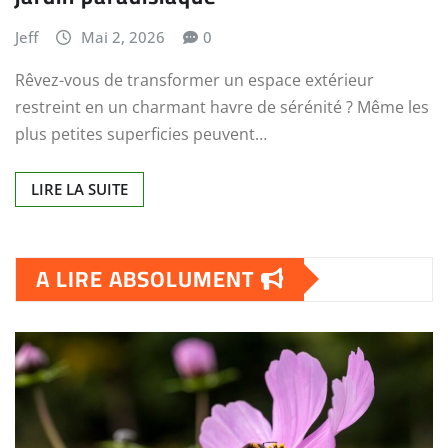
Jeff
Mai 2, 2026
0
Rêvez-vous de transformer un espace extérieur
restreint en un charmant havre de sérénité ? Même les
plus petites superficies peuvent…
LIRE LA SUITE
A LIRE ABSOLUMENT